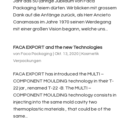
Jahr das 50-jährige Jubiläum von Faca
Packaging feiern dürfen. Wir blicken mit grossem
Dank auf die Anfänge zurück, als Herr Ancieto
Canamasas im Jahre 1970 seinen Werdegang
mit einer großen Vision begann, welche uns...
FACA EXPORT and the new Technologies
von
Faca Packaging
|
Okt. 13, 2020
|
Kosmetik
Verpackungen
FACA EXPORT has introduced the MULTI –
COMPONENT MOULDING technology in their T-
22 jar , renamed T-22 -B. The MULTI –
COMPONENT MOULDING technology consists in
injecting into the same mold cavity two
thermoplastic materials , that could be of the
same...