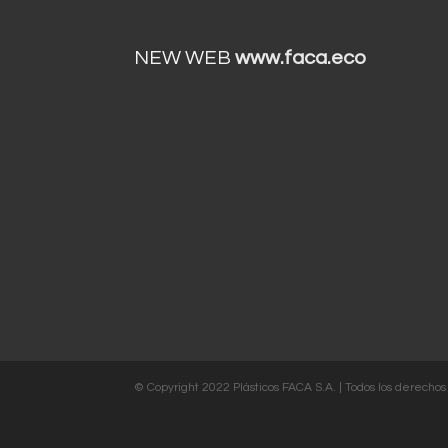
NEW WEB
www.faca.eco
© Copyright 2022 Plásticos FACA S.A. | Todos los derechos